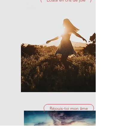
Eclate en cris de joie
Réjouis-toi mon âme